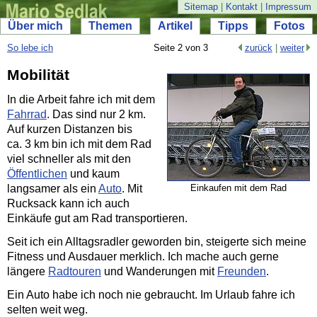
Sitemap
|
Kontakt
|
Impressum
Über mich
Themen
Artikel
Tipps
Fotos
So lebe ich
Seite 2 von 3
zurück
|
weiter
Mobilität
In die Arbeit fahre ich mit dem
Fahrrad
. Das sind nur 2 km.
Auf kurzen Distanzen bis
ca. 3 km bin ich mit dem Rad
viel schneller als mit den
Öffentlichen
und kaum
langsamer als ein
Auto
. Mit
Einkaufen mit dem Rad
Rucksack kann ich auch
Einkäufe gut am Rad transportieren.
Seit ich ein Alltagsradler geworden bin, steigerte sich meine
Fitness und Ausdauer merklich. Ich mache auch gerne
längere
Radtouren
und Wanderungen mit
Freunden
.
Ein Auto habe ich noch nie gebraucht. Im Urlaub fahre ich
selten weit weg.