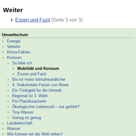
Weiter
Essen und Fazit
(Seite 3 von 3)
Umweltschutz
Energie
Verkehr
Klima-
Fakten
Konsum
So lebe ich
Mobilität und Konsum
Essen und Fazit
Bio ist meist klimafreundlicher
4. Stakeholder-
Forum von Rewe
Ein Trinkgeld für die Umwelt
Regional ist 3. Wahl
Pro Plastiksackerln
Ökologischer Lebensstil – nur gefühlt?
Tiny-
Häuser
Genug ist genug
Landwirtschaft
Wasser
Wie können wir die Welt retten?