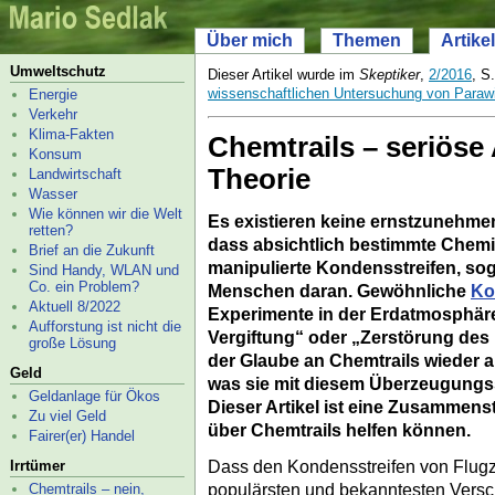
Über mich
Themen
Artikel
Umweltschutz
Dieser Artikel wurde im
Skeptiker
,
2/2016
, S
wissenschaftlichen Untersuchung von Paraw
Energie
Verkehr
Klima-
Fakten
Chemtrails – seriöse
Konsum
Theorie
Landwirtschaft
Wasser
Wie können wir die Welt
Es existieren keine ernstzunehm
retten?
dass absichtlich bestimmte Chem
Brief an die Zukunft
manipulierte Kondensstreifen, s
Sind Handy, WLAN und
Co. ein Problem?
Menschen daran. Gewöhnliche
Ko
Aktuell 8/2022
Experimente in der Erdatmosphäre 
Aufforstung ist nicht die
Vergiftung“ oder „Zerstörung des 
große Lösung
der Glaube an Chemtrails wieder a
Geld
was sie mit diesem Überzeugungssy
Geldanlage für Ökos
Dieser Artikel ist eine Zusammens
Zu viel Geld
über Chemtrails helfen können.
Fairer(er) Handel
Dass den Kondensstreifen von Flugz
Irrtümer
populärsten und bekanntesten Versch
Chemtrails – nein,