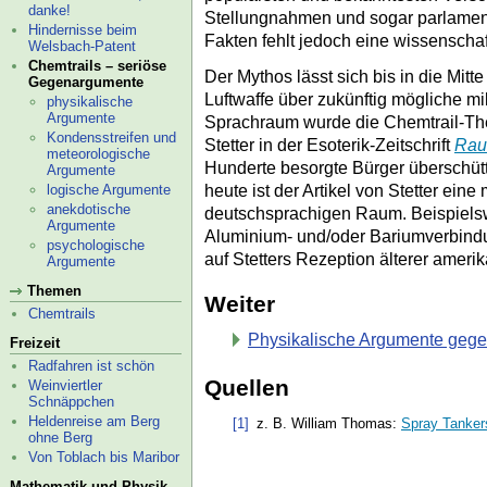
danke!
Stellungnahmen und sogar parlamen
Hindernisse beim
Fakten fehlt jedoch eine wissenschaf
Welsbach-
Patent
Chemtrails – seriöse
Der Mythos lässt sich bis in die Mitt
Gegenargumente
Luftwaffe über zukünftig mögliche mi
physikalische
Argumente
Sprachraum wurde die Chemtrail-
Th
Kondensstreifen und
Stetter in der Esoterik-
Zeitschrift
Rau
meteorologische
Hunderte besorgte Bürger überschütt
Argumente
heute ist der Artikel von Stetter ei
logische Argumente
anekdotische
deutschsprachigen Raum. Beispielsw
Argumente
Aluminium- und/oder Bariumverbind
psychologische
auf Stetters Rezeption älterer ameri
Argumente
Themen
Weiter
Chemtrails
Physikalische Argumente gege
Freizeit
Radfahren ist schön
Quellen
Weinviertler
Schnäppchen
Heldenreise am Berg
[1]
z. B. William Thomas:
Spray Tanker
ohne Berg
Von Toblach bis Maribor
Mathematik und Physik