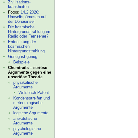
Zivilisations-
krankheiten
Fotos:
14.2.2026:
Umweltspürnasen auf
der Donauinsel
Die kosmische
Hintergrundstrahlung im
Radio oder Fernseher?
Entdeckung der
kosmischen
Hintergrundstrahlung
Genug ist genug
Beispiele
Chemtrails – seriöse
Argumente gegen eine
unseriöse Theorie
physikalische
Argumente
Welsbach-
Patent
Kondensstreifen und
meteorologische
Argumente
logische Argumente
anekdotische
Argumente
psychologische
Argumente