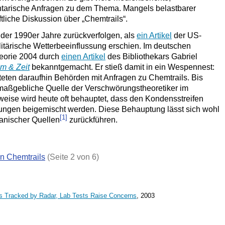
tarische Anfragen zu dem Thema. Mangels belastbarer
tliche Diskussion über „Chemtrails“.
e der 1990er Jahre zurückverfolgen, als
ein Artikel
der US-
litärische Wetterbeeinflussung erschien. Im deutschen
eorie 2004 durch
einen Artikel
des Bibliothekars Gabriel
m & Zeit
bekanntgemacht. Er stieß damit in ein Wespennest:
eten daraufhin Behörden mit Anfragen zu Chemtrails. Bis
ne maßgebliche Quelle der Verschwörungstheoretiker im
eise wird heute oft behauptet, dass den Kondensstreifen
ungen beigemischt werden. Diese Behauptung lässt sich wohl
[1]
kanischer Quellen
zurückführen.
n Chemtrails
(Seite 2 von 6)
s Tracked by Radar, Lab Tests Raise Concerns
, 2003