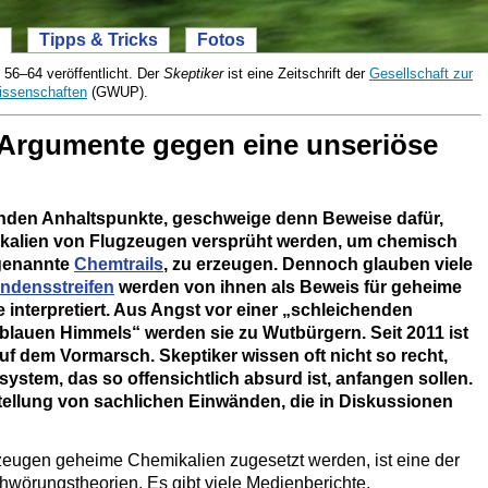
Tipps & Tricks
Fotos
. 56–
64 veröffentlicht. Der
Skeptiker
ist eine Zeitschrift der
Gesellschaft zur
issenschaften
(GWUP).
 Argumente gegen eine unseriöse
enden Anhaltspunkte, geschweige denn Beweise dafür,
ikalien von Flugzeugen versprüht werden, um chemisch
ogenannte
Chemtrails
, zu erzeugen. Dennoch glauben viele
ndensstreifen
werden von ihnen als Beweis für geheime
interpretiert. Aus Angst vor einer „schleichenden
blauen Himmels“ werden sie zu Wutbürgern. Seit 2011 ist
uf dem Vormarsch. Skeptiker wissen oft nicht so recht,
stem, das so offensichtlich absurd ist, anfangen sollen.
tellung von sachlichen Einwänden, die in Diskussionen
eugen geheime Chemikalien zugesetzt werden, ist eine der
wörungstheorien. Es gibt viele Medienberichte,