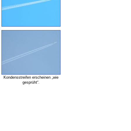
Kondensstreifen erscheinen „wie
gesprüht“.