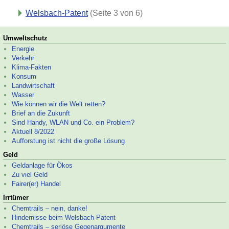
Welsbach-
Patent
(Seite 3 von 6)
Umweltschutz
Energie
Verkehr
Klima-
Fakten
Konsum
Landwirtschaft
Wasser
Wie können wir die Welt retten?
Brief an die Zukunft
Sind Handy, WLAN und Co. ein Problem?
Aktuell 8/2022
Aufforstung ist nicht die große Lösung
Geld
Geldanlage für Ökos
Zu viel Geld
Fairer(er) Handel
Irrtümer
Chemtrails – nein, danke!
Hindernisse beim Welsbach-
Patent
Chemtrails – seriöse Gegenargumente