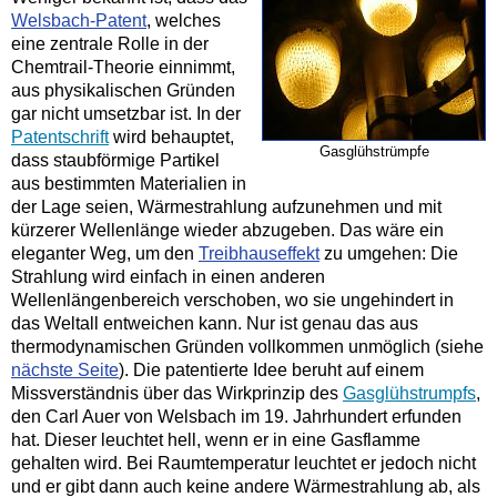
Welsbach-
Patent
, welches
eine zentrale Rolle in der
Chemtrail-
Theorie einnimmt,
aus physikalischen Gründen
gar nicht umsetzbar ist. In der
Patentschrift
wird behauptet,
Gasglühstrümpfe
dass staubförmige Partikel
aus bestimmten Materialien in
der Lage seien, Wärmestrahlung aufzunehmen und mit
kürzerer Wellenlänge wieder abzugeben. Das wäre ein
eleganter Weg, um den
Treibhauseffekt
zu umgehen: Die
Strahlung wird einfach in einen anderen
Wellenlängenbereich verschoben, wo sie ungehindert in
das Weltall entweichen kann. Nur ist genau das aus
thermodynamischen Gründen vollkommen unmöglich (siehe
nächste Seite
). Die patentierte Idee beruht auf einem
Missverständnis über das Wirkprinzip des
Gasglühstrumpfs
,
den Carl Auer von Welsbach im 19. Jahrhundert erfunden
hat. Dieser leuchtet hell, wenn er in eine Gasflamme
gehalten wird. Bei Raumtemperatur leuchtet er jedoch nicht
und er gibt dann auch keine andere Wärmestrahlung ab, als