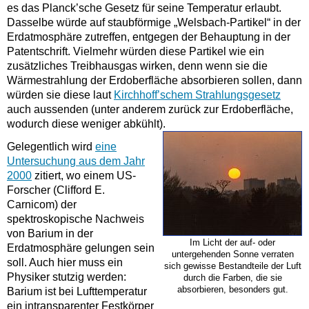
es das Planck’sche Gesetz für seine Temperatur erlaubt.
Dasselbe würde auf staubförmige „Welsbach-
Partikel“ in der
Erdatmosphäre zutreffen, entgegen der Behauptung in der
Patentschrift. Vielmehr würden diese Partikel wie ein
zusätzliches Treibhausgas wirken, denn wenn sie die
Wärmestrahlung der Erdoberfläche absorbieren sollen, dann
würden sie diese laut
Kirchhoff’schem Strahlungsgesetz
auch aussenden (unter anderem zurück zur Erdoberfläche,
wodurch diese weniger abkühlt).
Gelegentlich wird
eine
Untersuchung aus dem Jahr
2000
zitiert, wo einem US-
Forscher (Clifford E.
Carnicom) der
spektroskopische Nachweis
von Barium in der
Im Licht der auf- oder
Erdatmosphäre gelungen sein
untergehenden Sonne verraten
soll. Auch hier muss ein
sich gewisse Bestandteile der Luft
Physiker stutzig werden:
durch die Farben, die sie
absorbieren, besonders gut.
Barium ist bei Lufttemperatur
ein intransparenter Festkörper