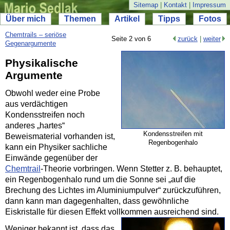
Sitemap
|
Kontakt
|
Impressum
Über mich
Themen
Artikel
Tipps
Fotos
Chemtrails – seriöse
Seite 2 von 6
zurück
|
weiter
Gegenargumente
Physikalische
Argumente
Obwohl weder eine Probe
aus verdächtigen
Kondensstreifen noch
anderes „hartes“
Kondensstreifen mit
Beweismaterial vorhanden ist,
Regenbogenhalo
kann ein Physiker sachliche
Einwände gegenüber der
Chemtrail
-
Theorie vorbringen. Wenn Stetter z. B. behauptet,
ein Regenbogenhalo rund um die Sonne sei „auf die
Brechung des Lichtes im Aluminiumpulver“ zurückzuführen,
dann kann man dagegenhalten, dass gewöhnliche
Eiskristalle für diesen Effekt vollkommen ausreichend sind.
Weniger bekannt ist, dass das