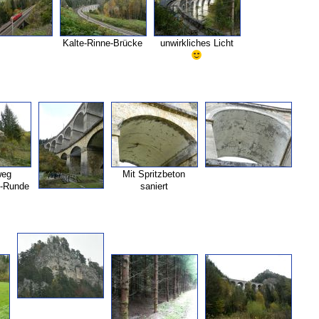
Kalte-
Rinne-
Brücke
unwirkliches Licht
weg
Mit Spritzbeton
-
Runde
saniert