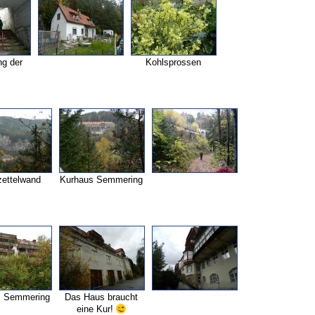
ng der
Kohlsprossen
ettelwand
Kurhaus Semmering
s Semmering
Das Haus braucht
eine Kur!