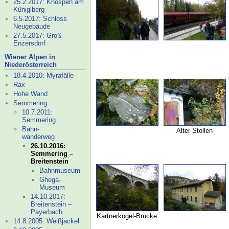
25.2.2017: Knospen am
Küniglberg
6.5.2017: Schloss
Neugebäude
27.5.2017: Groß-
Enzersdorf
Wiener Alpen in
Niederösterreich
18.4.2010: Myrafälle
Rax
Hohe Wand
Semmering
10.7.2011:
Semmering
Bahn-
Alter Stollen
wanderweg
26.10.2016:
Semmering –
Breitenstein
Bahnmuseum
Ghega-
Museum
14.10.2017:
Breitenstein –
Payerbach
Kartnerkogel-
Brücke
14.8.2005: Weißjackel