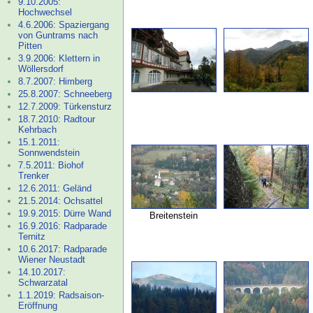
9.10.2005:
Hochwechsel
4.6.2006: Spaziergang
von Guntrams nach
Pitten
3.9.2006: Klettern in
Wöllersdorf
8.7.2007: Himberg
25.8.2007: Schneeberg
12.7.2009: Türkensturz
18.7.2010: Radtour
Kehrbach
15.1.2011:
Sonnwendstein
7.5.2011: Biohof
Trenker
12.6.2011: Geländ
21.5.2014: Ochsattel
19.9.2015: Dürre Wand
Breitenstein
16.9.2016: Radparade
Ternitz
10.6.2017: Radparade
Wiener Neustadt
14.10.2017:
Schwarzatal
1.1.2019: Radsaison-
Eröffnung