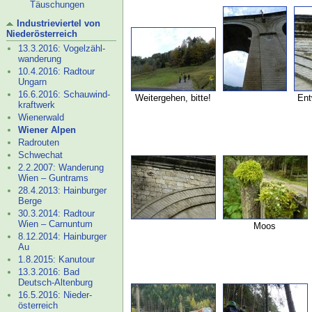
Täuschungen
Industrieviertel von
Niederösterreich
13.3.2016: Vogelzähl-
wanderung
10.4.2016: Radtour
Ungarn
16.6.2016: Schauwind-
Weitergehen, bitte!
Ent
kraftwerk
Wienerwald
Wiener Alpen
Radrouten
Schwechat
2.2.2007: Wanderung
Wien – Guntrams
28.4.2013: Hainburger
Berge
30.3.2014: Radtour
Wien – Carnuntum
Moos
8.12.2014: Hainburger
Au
1.8.2015: Kanutour
13.3.2016: Bad
Deutsch-
Altenburg
16.5.2016: Nieder-
österreich