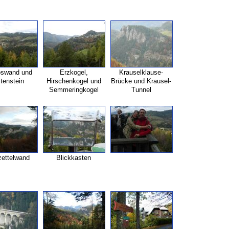
oswand und
Erzkogel,
Krauselklause-
itenstein
Hirschenkogel und
Brücke und Krausel-
Semmeringkogel
Tunnel
ettelwand
Blickkasten