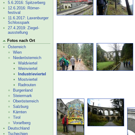
5.6.2016: Spitzerberg
12.6.2016: Römer­
festival
11.6.2017: Laxenburger
Schlosspark
27.4.2019: Ziegel-
ausstellung
Fotos nach Ort
Österreich
Wien
Niederösterreich
Waldviertel
Weinviertel
Industrieviertel
Mostviertel
Radrouten
Burgenland
Steiermark
Oberösterreich
Salzburg
Kärnten
Tirol
Vorarlberg
Deutschland
Tschechien