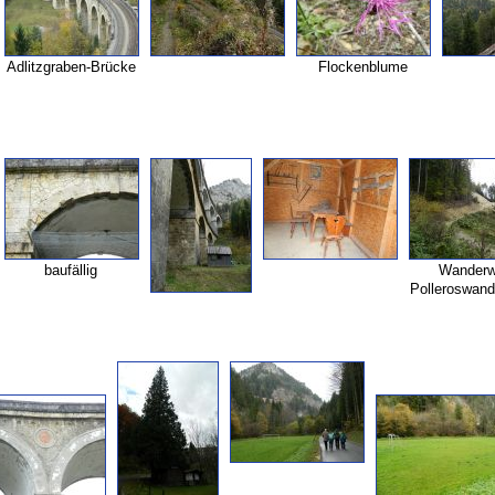
Adlitzgraben-
Brücke
Flockenblume
baufällig
Wander
Polleroswand