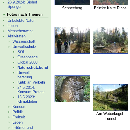
28.9.2024: Biohof
Spenger
Schneeberg
Brücke Kalte Rinne
Fotos nach Themen
Unbelebte Natur
Leben
Menschenwerk
Aktivitäten
Wissenschaft
Umweltschutz
SOL
Greenpeace
Global 2000
Naturschutz­bund
Umwelt-
beratung
Kritik an Verkehr
24.5.2014:
Konsum-
Protest
15.5.2023:
Klimakleber
Konsum
Politik
Am Weberkogel-
Freizeit
Tunnel
Leben
Irrtümer und