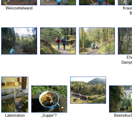
Weinzettelwand
Kraus
B
Eh
Dampf
Labestation
„Suppe“?
Beeindruc