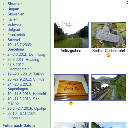
Slowakei
Ungarn
Slowenien
Italien
Schweiz
Belgrad
Frankreich
Brüssel
10.–
15.7.2005:
Barcelona
Adlitzgraben
Sedlak-
Gedenktafel
2.–
3.3.2011: Den Haag
20.6.2011: Reading
27.5.2012:
Liechtenstein
19.–
20.6.2012: Tallinn
25.–
27.9.2012: Vilnius
24.–
28.5.2013:
Kopenhagen
10.–
11.6.2013: Helsinki
10.–
11.5.2016: San
Marino
29.6.–
2.7.2016: Opatija
22.10.–
6.11.2024:
Istanbul
Fotos nach Datum