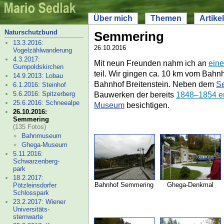
Über mich
Themen
Artikel
Naturschutz­bund
Semmering
13.3.2016:
26.10.2016
Vogelzählwanderung
4.3.2017:
Mit neun Freunden nahm ich an
eine
Gumpoldskirchen
teil. Wir gingen ca. 10 km vom Ba
14.9.2013: Lobau
Bahnhof Breitenstein. Neben dem
S
6.1.2016: Steinhof
5.6.2016: Spitzerberg
Bauwerken der bereits
1848–
1854 er
25.6.2016: Schneealpe
Museum
besichtigen.
26.10.2016:
Semmering
(135 Fotos)
Bahnmuseum
Ghega-
Museum
5.11.2016:
Schwarzenberg-
park
18.2.2017:
Bahnhof Semmering
Ghega-
Denkmal
Pötzleinsdorfer
Schlosspark
23.2.2017: Wiener
Universitäts-
sternwarte