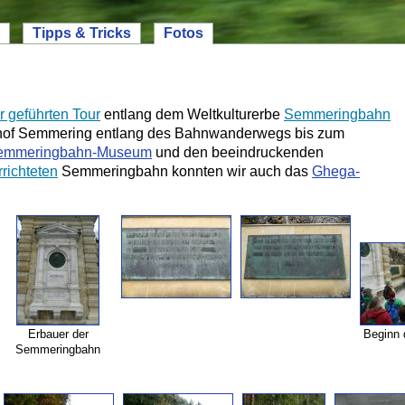
Tipps & Tricks
Fotos
r geführten Tour
entlang dem Weltkulturerbe
Semmeringbahn
hnhof Semmering entlang des Bahnwanderwegs bis zum
emmeringbahn-
Museum
und den beeindruckenden
richteten
Semmeringbahn konnten wir auch das
Ghega-
Erbauer der
Beginn 
Semmeringbahn