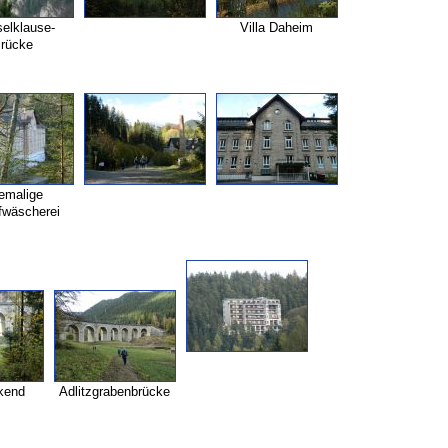
elklause-
Villa Daheim
rücke
emalige
wäscherei
kend
Adlitzgrabenbrücke