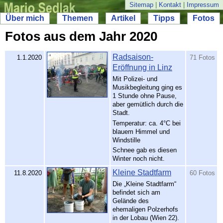
Sitemap
|
Kontakt
|
Impressum
Über mich
Themen
Artikel
Tipps
Fotos
Fotos aus dem Jahr 2020
Radsaison-
1.1.2020
71 Fotos
Eröffnung in Linz
Mit Polizei- und
Musikbegleitung ging es
1 Stunde ohne Pause,
aber gemütlich durch die
Stadt.
Temperatur: ca. 4°C bei
blauem Himmel und
Windstille
Schnee gab es diesen
Winter noch nicht.
Kleine Stadtfarm
11.8.2020
60 Fotos
Die „Kleine Stadtfarm“
befindet sich am
Gelände des
ehemaligen Polzerhofs
in der Lobau (Wien 22).