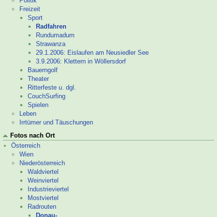
Politik
Freizeit
Sport
Radfahren
Rund­uma­dum
Strawanza
29.1.2006: Eislaufen am Neusiedler See
3.9.2006: Klettern in Wöllersdorf
Bauerngolf
Theater
Ritterfeste u. dgl.
CouchSurfing
Spielen
Leben
Irrtümer und Täuschungen
Fotos nach Ort
Österreich
Wien
Niederösterreich
Waldviertel
Weinviertel
Industrieviertel
Mostviertel
Radrouten
Donau-