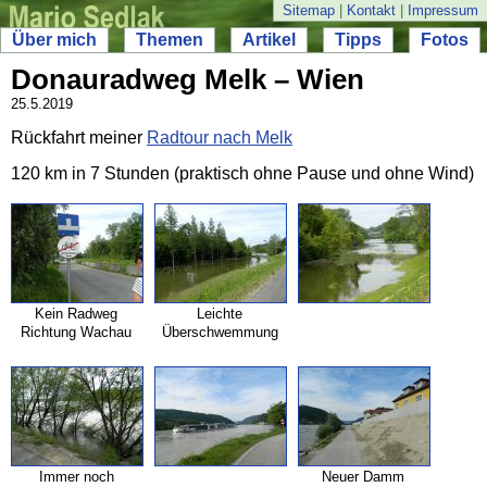
Sitemap
|
Kontakt
|
Impressum
Über mich
Themen
Artikel
Tipps
Fotos
Donauradweg Melk – Wien
25.5.2019
Rückfahrt meiner
Radtour nach Melk
120 km in 7 Stunden (praktisch ohne Pause und ohne Wind)
Kein Radweg
Leichte
Richtung Wachau
Überschwemmung
Immer noch
Neuer Damm