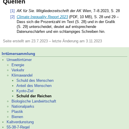
Quellen
[1]
AK für Sie. Mitgliederzeitschrift der AK Wien
, 7–
8.2023, S. 28
[2]
Climate Inequality Report 2023
(PDF, 10 MB), S. 28 und 29 –
Dass sich die Prozentzahl im Text (S. 28) und in der Grafik
(S. 29) unterscheidet, deutet auf entsprechende
Datenunschärfen und ein schlampiges Schreiben hin.
Seite erstellt am 23.7.2023 – letzte Änderung am 3.11.2023
Irrtümer­sammlung
Umweltirrtümer
Energie
Verkehr
Klimawandel
Schuld des Menschen
Anteil des Menschen
Kyoto-
Ziel
Schuld der Reichen
Biologische Landwirtschaft
Nationalparks
Plastik
Bienen
Kaltverdunstung
55-
38-
7-
Regel