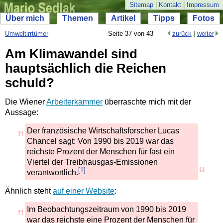
Sitemap
|
Kontakt
|
Impressum
Über mich
Themen
Artikel
Tipps
Fotos
Umweltirrtümer
Seite 37 von 43
zurück
|
weiter
Am Klimawandel sind
hauptsächlich die Reichen
schuld?
Die Wiener
Arbeiterkammer
überraschte mich mit der
Aussage:
Der französische Wirtschaftsforscher Lucas
Chancel sagt: Von 1990 bis 2019 war das
reichste Prozent der Menschen für fast ein
Viertel der Treibhausgas-
Emissionen
[1]
verantwortlich.
Ähnlich steht
auf einer Website
:
Im Beobachtungszeitraum von 1990 bis 2019
war das reichste eine Prozent der Menschen für