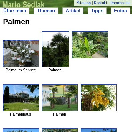
Sitemap
|
Kontakt
|
Impressum
Über mich
Themen
Artikel
Tipps
Fotos
Palmen
Palme im Schnee
Palmen!
Palmenhaus
Palmen