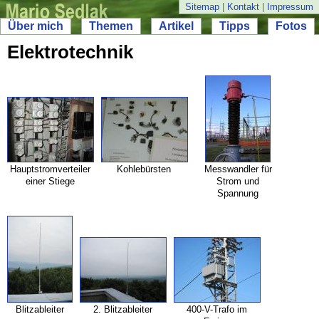
Sitemap
|
Kontakt
|
Impressum
Über mich
Themen
Artikel
Tipps
Fotos
Elektrotechnik
Hauptstromverteiler
Kohlebürsten
Messwandler für
einer Stiege
Strom und
Spannung
Blitzableiter
2. Blitzableiter
400-
V-
Trafo im