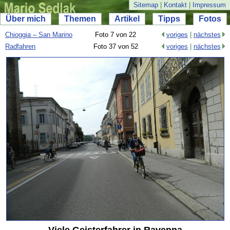
Sitemap
|
Kontakt
|
Impressum
Über mich
Themen
Artikel
Tipps
Fotos
Chioggia – San Marino
Foto 7 von 22
voriges
|
nächstes
Radfahren
Foto 37 von 52
voriges
|
nächstes