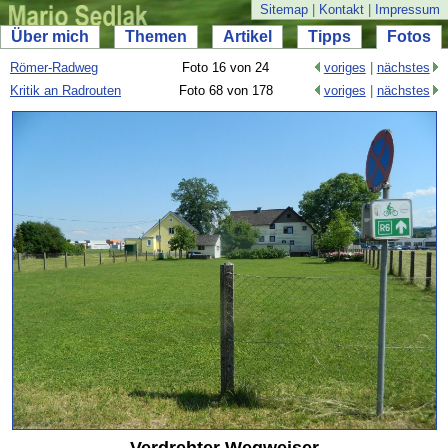
Sitemap
|
Kontakt
|
Impressum
Über mich
Themen
Artikel
Tipps
Fotos
Römer-
Radweg
Foto 16 von 24
voriges
|
nächstes
Kritik an Radrouten
Foto 68 von 178
voriges
|
nächstes