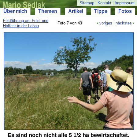
Sitemap
|
Kontakt
|
Impressum
Über mich
Themen
Artikel
Tipps
Fotos
Feldführung am Feld- und
Foto 7 von 43
voriges
|
nächstes
Hoffest in der Lobau
Es sind noch nicht alle 5 1/2 ha bewirtschaftet.