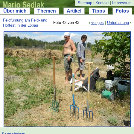
Sitemap
|
Kontakt
|
Impressum
Über mich
Themen
Artikel
Tipps
Fotos
Feldführung am Feld- und
Foto 43 von 43
voriges
|
Unterhaltung
Hoffest in der Lobau