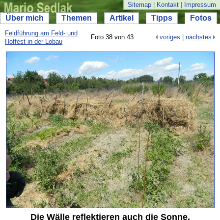
Sitemap
|
Kontakt
|
Impressum
Über mich
Themen
Artikel
Tipps
Fotos
Feldführung am Feld- und
Foto 38 von 43
voriges
|
nächstes
Hoffest in der Lobau
Die Wälle reflektieren auch die Sonne.