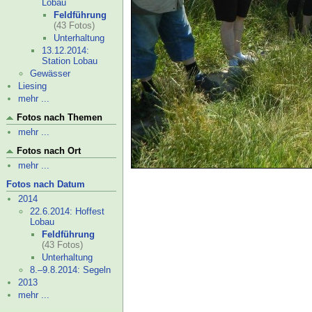
Lobau
Feldführung
(43 Fotos)
Unterhaltung
13.12.2014:
Station Lobau
Gewässer
Liesing
mehr ...
Fotos nach Themen
mehr ...
Fotos nach Ort
mehr ...
Fotos nach Datum
2014
22.6.2014: Hoffest
Lobau
Feldführung
(43 Fotos)
Unterhaltung
8.–
9.8.2014: Segeln
2013
mehr ...