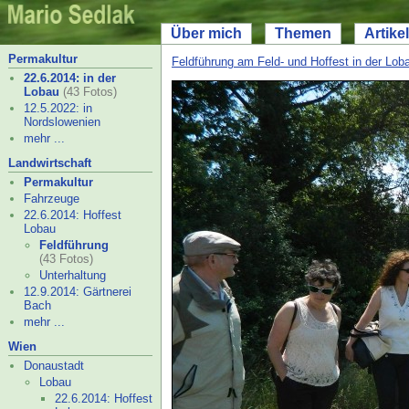
Über mich
Themen
Artikel
Permakultur
Feldführung am Feld- und Hoffest in der Lob
22.6.2014: in der
Lobau
(43 Fotos)
12.5.2022: in
Nordslowenien
mehr ...
Landwirtschaft
Permakultur
Fahrzeuge
22.6.2014: Hoffest
Lobau
Feldführung
(43 Fotos)
Unterhaltung
12.9.2014: Gärtnerei
Bach
mehr ...
Wien
Donaustadt
Lobau
22.6.2014: Hoffest