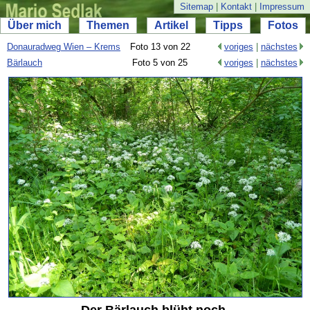
Sitemap
|
Kontakt
|
Impressum
Über mich
Themen
Artikel
Tipps
Fotos
Donauradweg Wien – Krems
Foto 13 von 22
voriges
|
nächstes
Bärlauch
Foto 5 von 25
voriges
|
nächstes