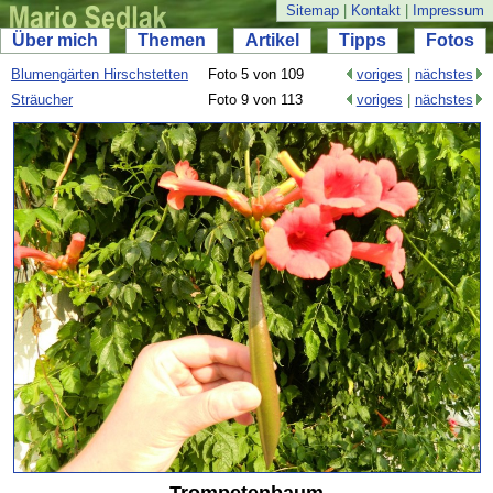
Sitemap
|
Kontakt
|
Impressum
Über mich
Themen
Artikel
Tipps
Fotos
Blumengärten Hirschstetten
Foto 5 von 109
voriges
|
nächstes
Sträucher
Foto 9 von 113
voriges
|
nächstes