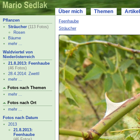
Über mich
Themen
Artikel
Pflanzen
Feenhaube
Sträucher
(113 Fotos)
Sträucher
Rosen
Bäume
mehr ...
Waldviertel von
Niederösterreich
21.8.2013: Feenhaube
(46 Fotos)
28.4.2014: Zwettl
mehr ...
Fotos nach Themen
mehr ...
Fotos nach Ort
mehr ...
Fotos nach Datum
2013
21.8.2013:
Feenhaube
(46 Fotos)