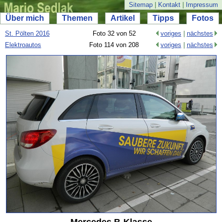
Sitemap
|
Kontakt
|
Impressum
Über mich
Themen
Artikel
Tipps
Fotos
St. Pölten 2016
Foto 32 von 52
voriges
|
nächstes
Elektroautos
Foto 114 von 208
voriges
|
nächstes