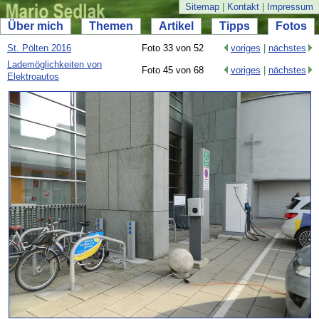
Sitemap
|
Kontakt
|
Impressum
Über mich
Themen
Artikel
Tipps
Fotos
St. Pölten 2016
Foto 33 von 52
voriges
|
nächstes
Lademöglichkeiten von
Foto 45 von 68
voriges
|
nächstes
Elektroautos