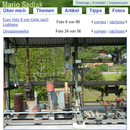
Sitemap
|
Kontakt
|
Impressum
Über mich
Themen
Artikel
Tipps
Fotos
Euro Velo 9 von Celje nach
Foto 8 von 80
voriges
|
nächstes
Ljubljana
Umspannwerke
Foto 24 von 56
voriges
|
nächstes