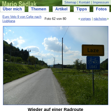
Sitemap
|
Kontakt
|
Impressum
Über mich
Themen
Artikel
Tipps
Fotos
Euro Velo 9 von Celje nach
Foto 62 von 80
voriges
|
nächstes
Ljubljana
Wieder auf einer Radroute