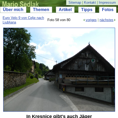
Sitemap
|
Kontakt
|
Impressum
Über mich
Themen
Artikel
Tipps
Fotos
Euro Velo 9 von Celje nach
Foto 58 von 80
voriges
|
nächstes
Ljubljana
In Kresnice gibt's auch Jäger