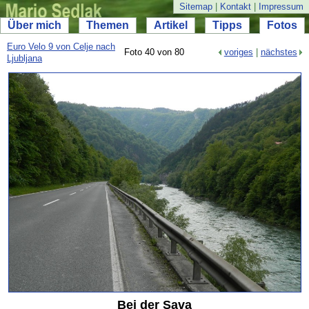
Sitemap
|
Kontakt
|
Impressum
Über mich
Themen
Artikel
Tipps
Fotos
Euro Velo 9 von Celje nach
Foto 40 von 80
voriges
|
nächstes
Ljubljana
Bei der Sava