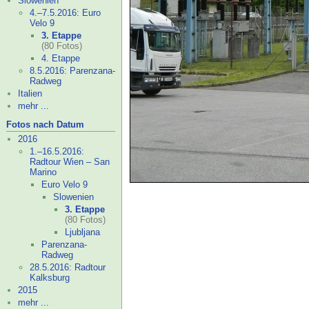
Slowenien
4.–
7.5.2016: Euro
Velo 9
3. Etappe
(80 Fotos)
4. Etappe
8.5.2016: Parenzana-
Radweg
Italien
mehr ...
Fotos nach Datum
2016
1.–
16.5.2016:
Radtour Wien – San
Marino
Euro Velo 9
Slowenien
3. Etappe
(80 Fotos)
Ljubljana
Parenzana-
Radweg
28.5.2016: Radtour
Kalksburg
2015
mehr ...