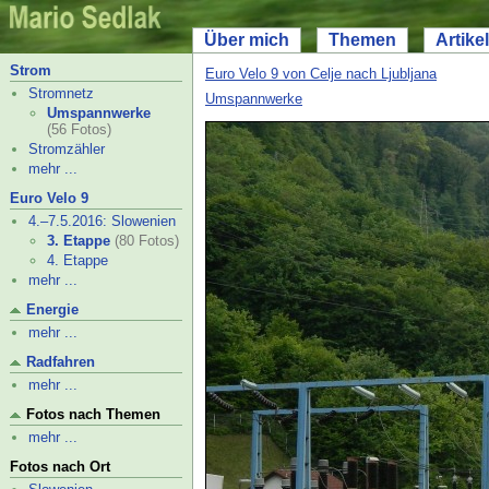
Über mich
Themen
Artikel
Strom
Euro Velo 9 von Celje nach Ljubljana
Stromnetz
Umspannwerke
Umspannwerke
(56 Fotos)
Stromzähler
mehr ...
Euro Velo 9
4.–
7.5.2016: Slowenien
3. Etappe
(80 Fotos)
4. Etappe
mehr ...
Energie
mehr ...
Radfahren
mehr ...
Fotos nach Themen
mehr ...
Fotos nach Ort