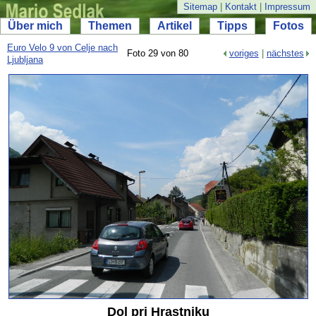
Sitemap
|
Kontakt
|
Impressum
Über mich
Themen
Artikel
Tipps
Fotos
Euro Velo 9 von Celje nach
Foto 29 von 80
voriges
|
nächstes
Ljubljana
Dol pri Hrastniku