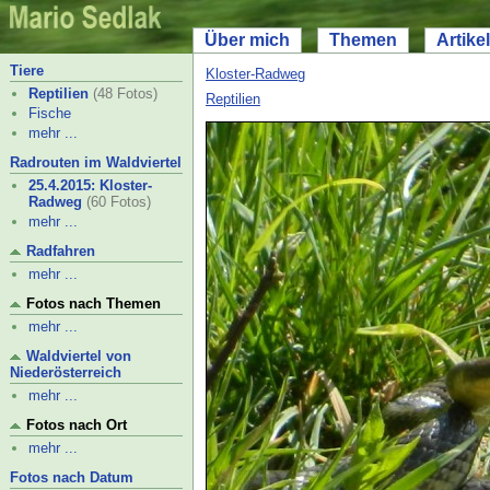
Über mich
Themen
Artikel
Tiere
Kloster-
Radweg
Reptilien
(48 Fotos)
Reptilien
Fische
mehr ...
Radrouten im Waldviertel
25.4.2015: Kloster-
Radweg
(60 Fotos)
mehr ...
Radfahren
mehr ...
Fotos nach Themen
mehr ...
Waldviertel von
Niederösterreich
mehr ...
Fotos nach Ort
mehr ...
Fotos nach Datum