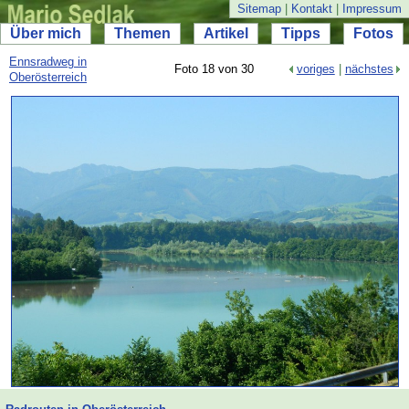
Sitemap
|
Kontakt
|
Impressum
Über mich
Themen
Artikel
Tipps
Fotos
Ennsradweg in
Foto 18 von 30
voriges
|
nächstes
Oberösterreich