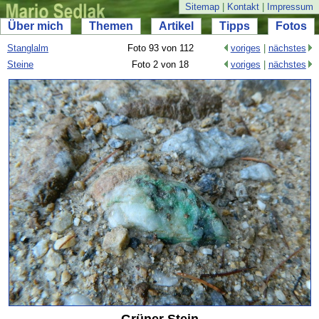
Sitemap
|
Kontakt
|
Impressum
Über mich
Themen
Artikel
Tipps
Fotos
Stanglalm
Foto 93 von 112
voriges
|
nächstes
Steine
Foto 2 von 18
voriges
|
nächstes