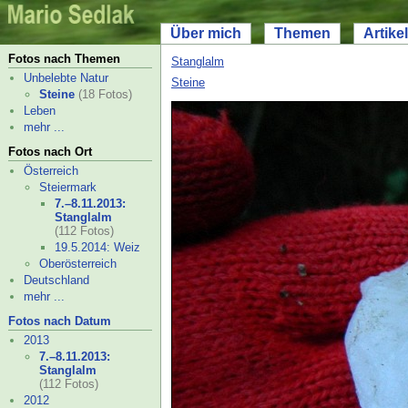
Über mich
Themen
Artikel
Fotos nach Themen
Stanglalm
Unbelebte Natur
Steine
Steine
(18 Fotos)
Leben
mehr ...
Fotos nach Ort
Österreich
Steiermark
7.–
8.11.2013:
Stanglalm
(112 Fotos)
19.5.2014: Weiz
Oberösterreich
Deutschland
mehr ...
Fotos nach Datum
2013
7.–
8.11.2013:
Stanglalm
(112 Fotos)
2012