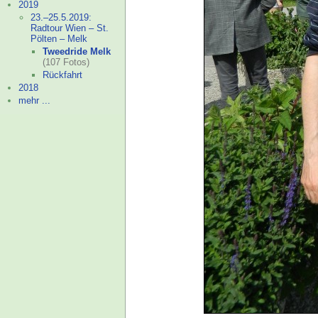
2019
23.–
25.5.2019:
Radtour Wien – St.
Pölten – Melk
Tweedride Melk
(107 Fotos)
Rückfahrt
2018
mehr ...