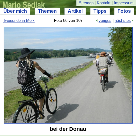
Sitemap
|
Kontakt
|
Impressum
Über mich
Themen
Artikel
Tipps
Fotos
Tweedride in Melk
Foto 86 von 107
voriges
|
nächstes
bei der Donau