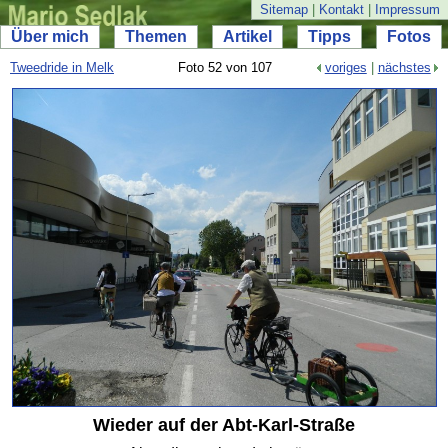
Sitemap
|
Kontakt
|
Impressum
Über mich
Themen
Artikel
Tipps
Fotos
Tweedride in Melk
Foto 52 von 107
voriges
|
nächstes
Wieder auf der Abt-
Karl-
Straße