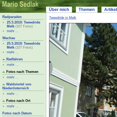
Über mich
Themen
Artikel
Radparaden
Tweedride in Melk
25.5.2019: Tweedride
Melk
(107 Fotos)
mehr ...
Wachau
25.5.2019: Tweedride
Melk
(107 Fotos)
mehr ...
Radfahren
mehr ...
Fotos nach Themen
mehr ...
Waldviertel von
Niederösterreich
mehr ...
Fotos nach Ort
mehr ...
Fotos nach Datum