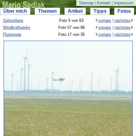
Sitemap
|
Kontakt
|
Impressum
Über mich
Themen
Artikel
Tipps
Fotos
Spitzerberg
Foto 5 von 63
voriges
|
nächstes
Windkraftwerke
Foto 57 von 96
voriges
|
nächstes
Flugzeuge
Foto 17 von 35
voriges
|
nächstes