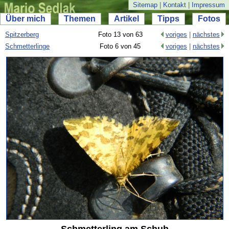
Sitemap
|
Kontakt
|
Impressum
Über mich
Themen
Artikel
Tipps
Fotos
Spitzerberg
Foto 13 von 63
voriges
|
nächstes
Schmetterlinge
Foto 6 von 45
voriges
|
nächstes