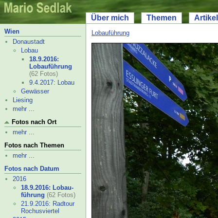
Über mich
Themen
Artikel
Wien
Lobauführung
Donaustadt
Lobau
18.9.2016:
Lobau­führung
(62 Fotos)
9.4.2017: Lobau
Gewässer
Liesing
mehr ...
Fotos nach Ort
mehr ...
Fotos nach Themen
mehr ...
Fotos nach Datum
2016
18.9.2016: Lobau­
führung
(62 Fotos)
21.9.2016: Radtour
Rochusviertel