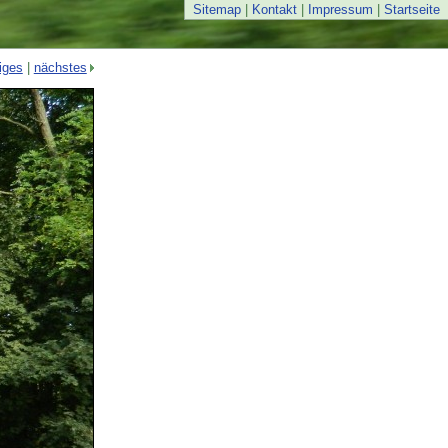
Sitemap
|
Kontakt
|
Impressum
|
Startseite
iges
|
nächstes