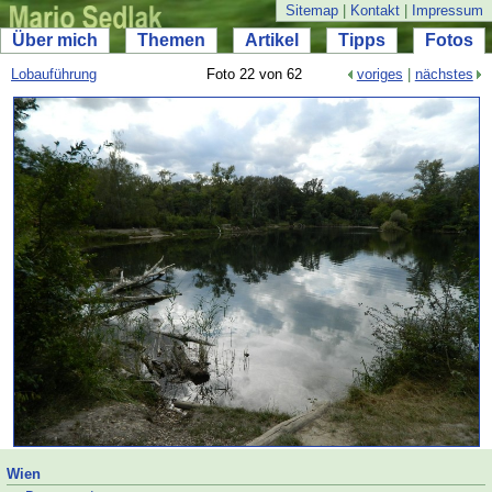
Sitemap
|
Kontakt
|
Impressum
Über mich
Themen
Artikel
Tipps
Fotos
Lobauführung
Foto 22 von 62
voriges
|
nächstes
Wien