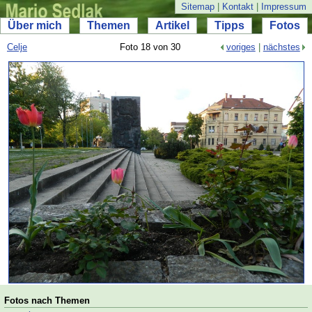
Sitemap
|
Kontakt
|
Impressum
Über mich
Themen
Artikel
Tipps
Fotos
Celje
Foto 18 von 30
voriges
|
nächstes
Fotos nach Themen