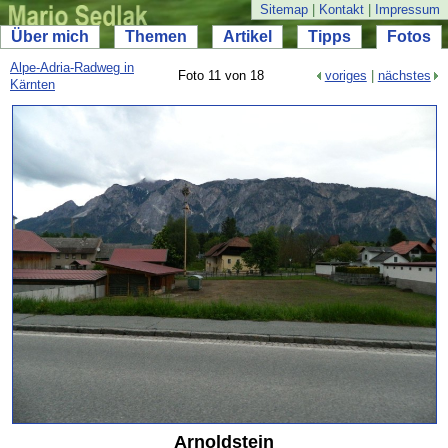
Sitemap
|
Kontakt
|
Impressum
Über mich
Themen
Artikel
Tipps
Fotos
Alpe-
Adria-
Radweg in
Foto 11 von 18
voriges
|
nächstes
Kärnten
Arnoldstein