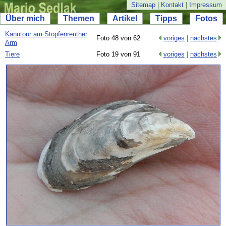
Sitemap
|
Kontakt
|
Impressum
Über mich
Themen
Artikel
Tipps
Fotos
Kanutour am Stopfenreuther
Foto 48 von 62
voriges
|
nächstes
Arm
Tiere
Foto 19 von 91
voriges
|
nächstes