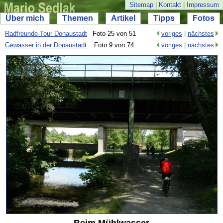
Sitemap
|
Kontakt
|
Impressum
Über mich
Themen
Artikel
Tipps
Fotos
Radfreunde-
Tour Donaustadt
Foto 25 von 51
voriges
|
nächstes
Gewässer in der Donaustadt
Foto 9 von 74
voriges
|
nächstes