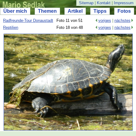
Sitemap
|
Kontakt
|
Impressum
Über mich
Themen
Artikel
Tipps
Fotos
Radfreunde-
Tour Donaustadt
Foto 11 von 51
voriges
|
nächstes
Reptilien
Foto 18 von 48
voriges
|
nächstes