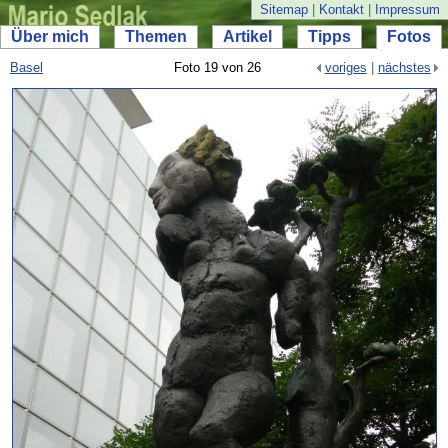
Sitemap
|
Kontakt
|
Impressum
Über mich
Themen
Artikel
Tipps
Fotos
Basel
Foto 19 von 26
voriges
|
nächstes