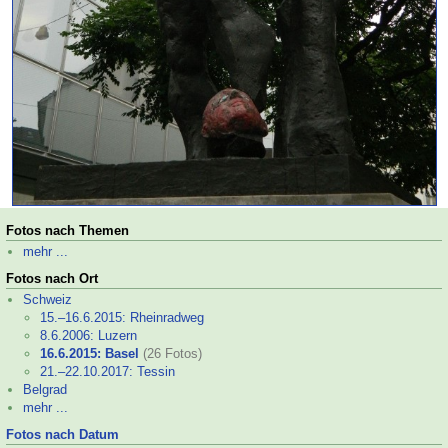
Fotos nach Themen
mehr ...
Fotos nach Ort
Schweiz
15.–
16.6.2015: Rheinradweg
8.6.2006: Luzern
16.6.2015: Basel
(26 Fotos)
21.–
22.10.2017: Tessin
Belgrad
mehr ...
Fotos nach Datum