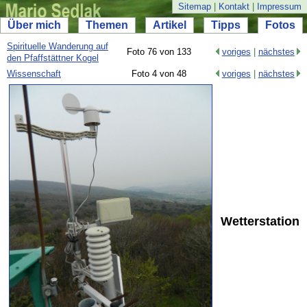
Sitemap
|
Kontakt
|
Impressum
Über mich
Themen
Artikel
Tipps
Fotos
Spirituelle Wanderung auf
Foto 76 von 133
voriges
|
nächstes
den Pfaffstättner Kogel
Wissenschaft
Foto 4 von 48
voriges
|
nächstes
Wetterstation