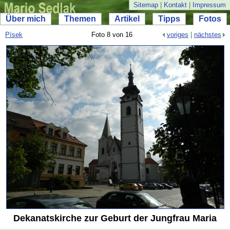
Sitemap
|
Kontakt
|
Impressum
Über mich
Themen
Artikel
Tipps
Fotos
Písek
Foto 8 von 16
voriges
|
nächstes
Dekanatskirche zur Geburt der Jungfrau Maria