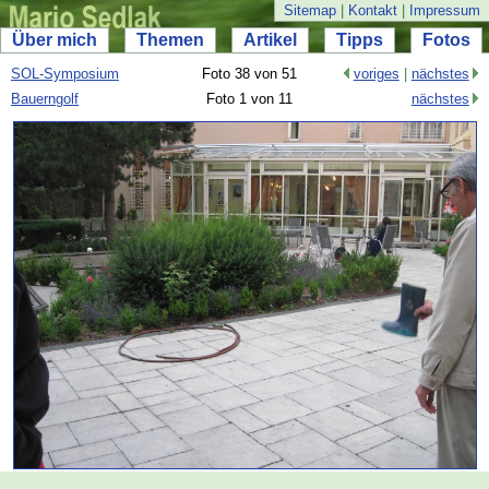
Sitemap
|
Kontakt
|
Impressum
Über mich
Themen
Artikel
Tipps
Fotos
SOL-
Symposium
Foto 38 von 51
voriges
|
nächstes
Bauerngolf
Foto 1 von 11
nächstes