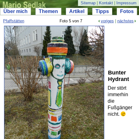
Sitemap
|
Kontakt
|
Impressum
Über mich
Themen
Artikel
Tipps
Fotos
Pfaffstätten
Foto 5 von 7
voriges
|
nächstes
Bunter
Hydrant
Der stört
immerhin
die
Fußgänger
nicht.