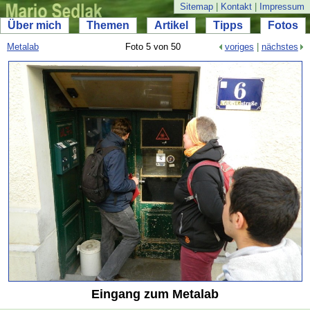
Sitemap
|
Kontakt
|
Impressum
Über mich
Themen
Artikel
Tipps
Fotos
Metalab
Foto 5 von 50
voriges
|
nächstes
Eingang zum Metalab