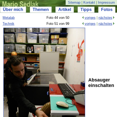
Sitemap
|
Kontakt
|
Impressum
Über mich
Themen
Artikel
Tipps
Fotos
Metalab
Foto 44 von 50
voriges
|
nächstes
Technik
Foto 51 von 99
voriges
|
nächstes
Absauger
einschalten